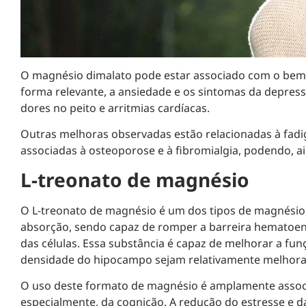
O magnésio dimalato pode estar associado com o bem-e
forma relevante, a ansiedade e os sintomas da depre
dores no peito e arritmias cardíacas.
Outras melhoras observadas estão relacionadas à fadi
associadas à osteoporose e à fibromialgia, podendo, a
L-treonato de magnésio
O L-treonato de magnésio é um dos tipos de magnésio,
absorção, sendo capaz de romper a barreira hematoen
das células. Essa substância é capaz de melhorar a fun
densidade do hipocampo sejam relativamente melhora
O uso deste formato de magnésio é amplamente assoc
especialmente, da cognição. A redução do estresse e 