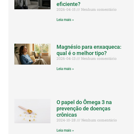
eficiente?
2026-04-15
Nenhum comentário
Leia mais »
Magnésio para enxaqueca:
qual é o melhor tipo?
2026-04-13
Nenhum comentário
Leia mais »
O papel do Ômega 3 na
prevenção de doenças
crônicas
2024-10-28
Nenhum comentário
Leia mais »