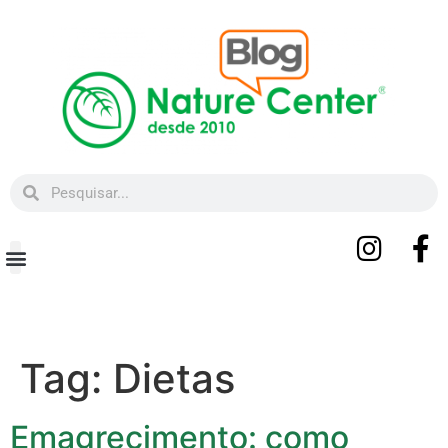
Beleza e Bem-estar
Tag:
Dietas
Emagrecimento: como