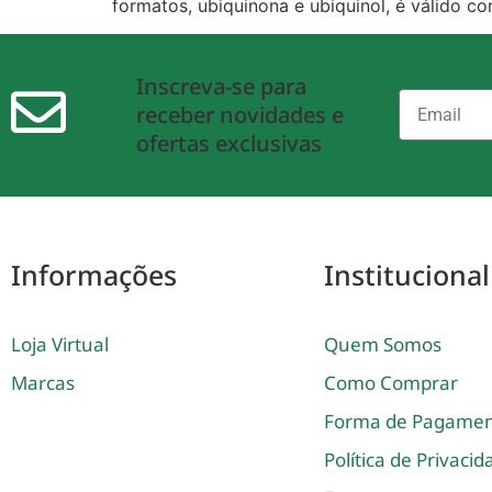
formatos, ubiquinona e ubiquinol, é válido c
Inscreva-se para
receber novidades e
ofertas exclusivas
Informações
Institucional
Loja Virtual
Quem Somos
Marcas
Como Comprar
Forma de Pagame
Política de Privaci