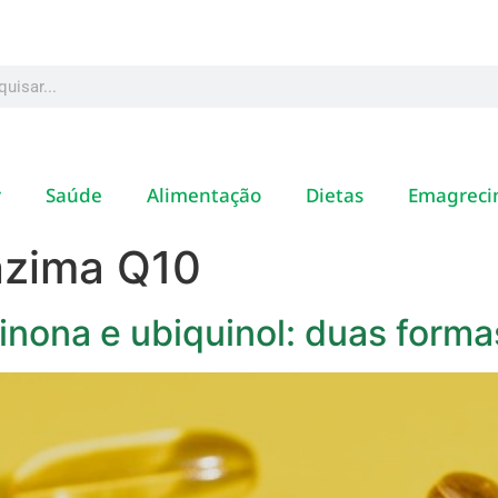
r
Saúde
Alimentação
Dietas
Emagreci
nzima Q10
uinona e ubiquinol: duas for