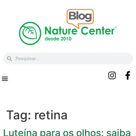
Beleza e Bem-estar
Tag:
retina
Luteína para os olhos: saiba