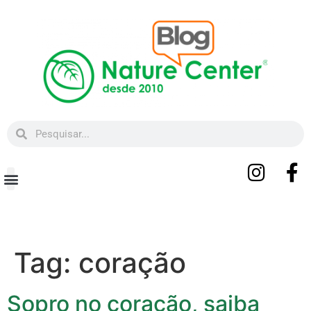
Beleza e Bem-estar
Tag:
coração
Sopro no coração, saiba