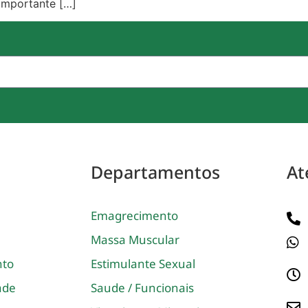
 importante […]
Departamentos
At
Emagrecimento
Massa Muscular
nto
Estimulante Sexual
dade
Saude / Funcionais