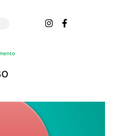
mento
so