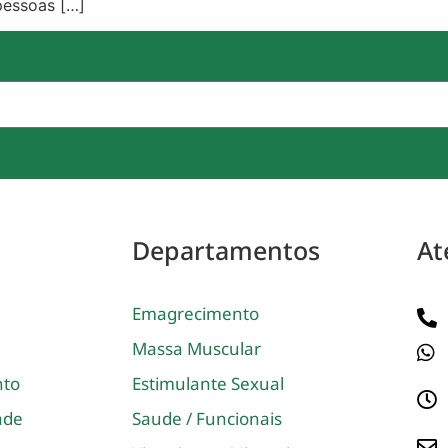
pessoas […]
Departamentos
At
Emagrecimento
Massa Muscular
nto
Estimulante Sexual
dade
Saude / Funcionais