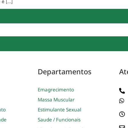
 é […]
Departamentos
At
Emagrecimento
Massa Muscular
nto
Estimulante Sexual
dade
Saude / Funcionais