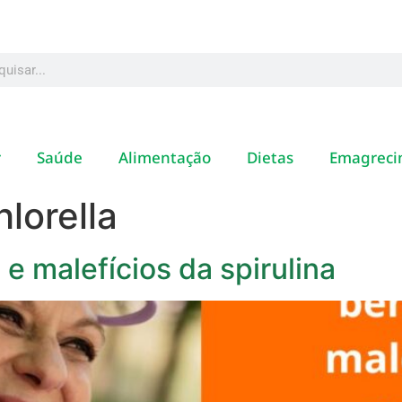
r
Saúde
Alimentação
Dietas
Emagreci
hlorella
e malefícios da spirulina