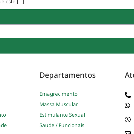
ue este […]
Departamentos
At
Emagrecimento
Massa Muscular
nto
Estimulante Sexual
dade
Saude / Funcionais