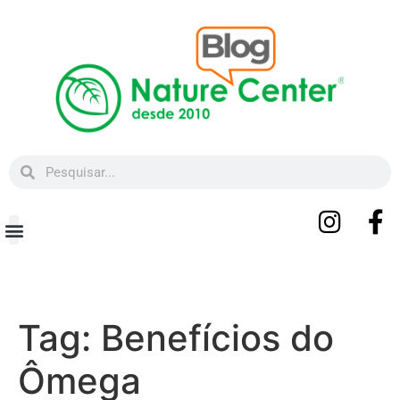
Beleza e Bem-estar
Tag:
Benefícios do
Ômega